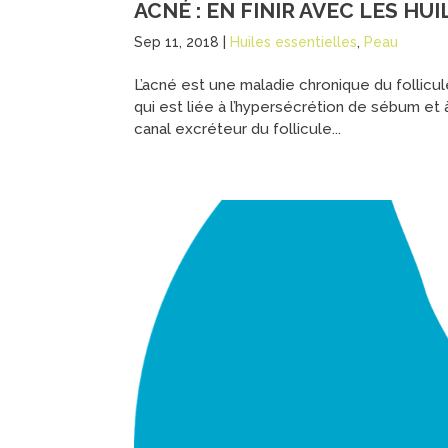
ACNÉ : EN FINIR AVEC LES HU
Sep 11, 2018
|
Huiles essentielles
,
Peau
L’acné est une maladie chronique du follicul
qui est liée à l’hypersécrétion de sébum et à
canal excréteur du follicule...