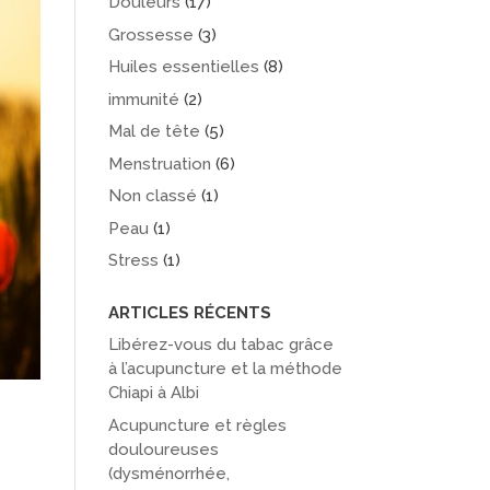
Douleurs
(17)
Grossesse
(3)
Huiles essentielles
(8)
immunité
(2)
Mal de tête
(5)
Menstruation
(6)
Non classé
(1)
Peau
(1)
Stress
(1)
ARTICLES RÉCENTS
Libérez-vous du tabac grâce
à l’acupuncture et la méthode
Chiapi à Albi
Acupuncture et règles
douloureuses
(dysménorrhée,