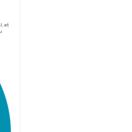
), et
u