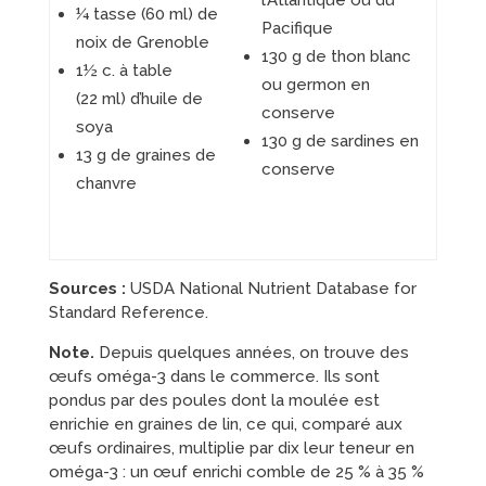
l’Atlantique ou du
¼ tasse (60 ml) de
Pacifique
noix de Grenoble
130 g de thon blanc
1½ c. à table
ou germon en
(22 ml) d’huile de
conserve
soya
130 g de sardines en
13 g de graines de
conserve
chanvre
Sources :
USDA National Nutrient Database for
Standard Reference.
Note.
Depuis quelques années, on trouve des
œufs oméga-3 dans le commerce. Ils sont
pondus par des poules dont la moulée est
enrichie en graines de lin, ce qui, comparé aux
œufs ordinaires, multiplie par dix leur teneur en
oméga-3 : un œuf enrichi comble de 25 % à 35 %