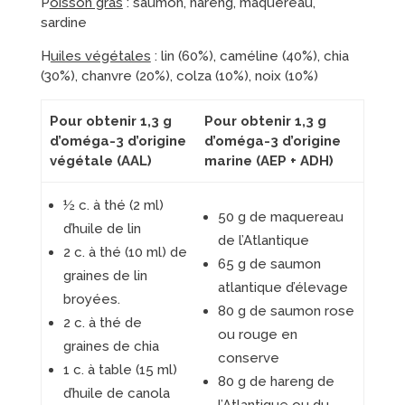
P
oisson gras
: saumon, hareng, maquereau,
sardine
H
uiles végétales
: lin (60%), caméline (40%), chia
(30%), chanvre (20%), colza (10%), noix (10%)
Pour obtenir 1,3 g
Pour obtenir 1,3 g
d’oméga-3 d’origine
d’oméga-3 d’origine
végétale (AAL)
marine (AEP + ADH)
½ c. à thé (2 ml)
50 g de maquereau
d’huile de lin
de l’Atlantique
2 c. à thé (10 ml) de
65 g de saumon
graines de lin
atlantique d’élevage
broyées.
80 g de saumon rose
2 c. à thé de
ou rouge en
graines de chia
conserve
1 c. à table (15 ml)
80 g de hareng de
d’huile de canola